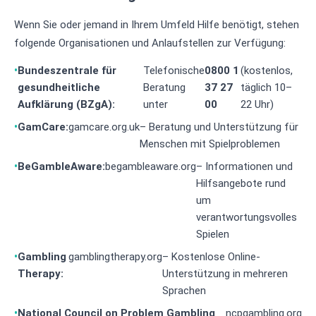
Wenn Sie oder jemand in Ihrem Umfeld Hilfe benötigt, stehen
folgende Organisationen und Anlaufstellen zur Verfügung:
Bundeszentrale für
Telefonische
0800 1
(kostenlos,
gesundheitliche
Beratung
37 27
täglich 10–
Aufklärung (BZgA):
unter
00
22 Uhr)
GamCare:
gamcare.org.uk
– Beratung und Unterstützung für
Menschen mit Spielproblemen
BeGambleAware:
begambleaware.org
– Informationen und
Hilfsangebote rund
um
verantwortungsvolles
Spielen
Gambling
gamblingtherapy.org
– Kostenlose Online-
Therapy:
Unterstützung in mehreren
Sprachen
National Council on Problem Gambling
ncpgambling.org