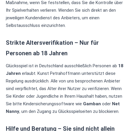
Maßnahme, wenn Sie feststellen, dass Sie die Kontrolle über
Ihr Spielverhalten verlieren. Wenden Sie sich direkt an den
jeweiligen Kundendienst des Anbieters, um einen
Selbstausschluss einzurichten.
Strikte Altersverifikation – Nur für
Personen ab 18 Jahren
Glücksspiel ist in Deutschland ausschließlich Personen ab
18
Jahren
erlaubt. Kunst Petrahoffmann unterstützt diese
Regelung ausdrücklich. Alle von uns besprochenen Anbieter
sind verpflichtet, das Alter ihrer Nutzer zu verifizieren. Wenn
Sie Kinder oder Jugendliche in Ihrem Haushalt haben, nutzen
Sie bitte Kindersicherungssoftware wie
Gamban
oder
Net
Nanny
, um den Zugang zu Glücksspielseiten zu blockieren.
Hilfe und Beratung – Sie sind nicht allein