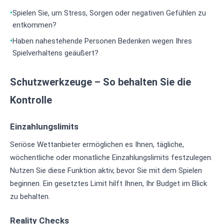
Spielen Sie, um Stress, Sorgen oder negativen Gefühlen zu
entkommen?
Haben nahestehende Personen Bedenken wegen Ihres
Spielverhaltens geäußert?
Schutzwerkzeuge – So behalten Sie die
Kontrolle
Einzahlungslimits
Seriöse Wettanbieter ermöglichen es Ihnen, tägliche,
wöchentliche oder monatliche Einzahlungslimits festzulegen.
Nutzen Sie diese Funktion aktiv, bevor Sie mit dem Spielen
beginnen. Ein gesetztes Limit hilft Ihnen, Ihr Budget im Blick
zu behalten.
Reality Checks