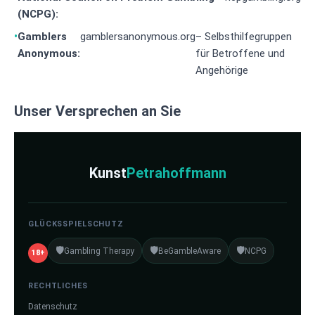
(NCPG):
Gamblers
gamblersanonymous.org
– Selbsthilfegruppen
Anonymous:
für Betroffene und
Angehörige
Unser Versprechen an Sie
Kunst
Petrahoffmann
GLÜCKSSPIELSCHUTZ
🛡️
🛡️
🛡️
Gambling Therapy
BeGambleAware
NCPG
18+
RECHTLICHES
Datenschutz