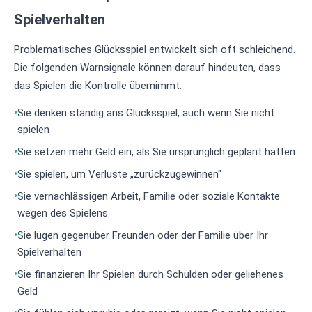
Spielverhalten
Problematisches Glücksspiel entwickelt sich oft schleichend.
Die folgenden Warnsignale können darauf hindeuten, dass
das Spielen die Kontrolle übernimmt:
Sie denken ständig ans Glücksspiel, auch wenn Sie nicht
spielen
Sie setzen mehr Geld ein, als Sie ursprünglich geplant hatten
Sie spielen, um Verluste „zurückzugewinnen"
Sie vernachlässigen Arbeit, Familie oder soziale Kontakte
wegen des Spielens
Sie lügen gegenüber Freunden oder der Familie über Ihr
Spielverhalten
Sie finanzieren Ihr Spielen durch Schulden oder geliehenes
Geld