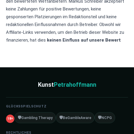
den bewerteten Wettanbietern. Markus Schreiber akzeptiert
keine Zahlungen für positive Bewertungen, keine
gesponserten Platzierungen im Redaktionsteil und keine
redaktionellen Einflussnahmen durch Betreiber. Obwohl wir
Affiliate-Links verwenden, um den Betrieb dieser Website zu
finanzieren, hat dies
keinen Einfluss auf unsere Bewert
Kunst
Petrahoffmann
GLÜCKSSPIELSCHUTZ
🛡️
🛡️
🛡️
Gambling Therapy
BeGambleAware
NCPG
18+
RECHTLICHES